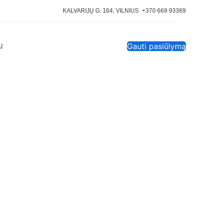
KALVARIJŲ G. 164, VILNIUS
+370 669 93369
Gauti pasiūlymą
I